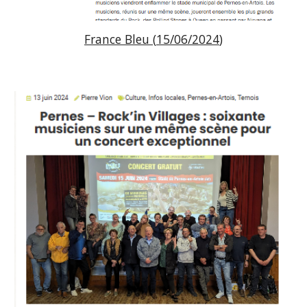
F
r
ance Bleu (
15
/06/202
4
)