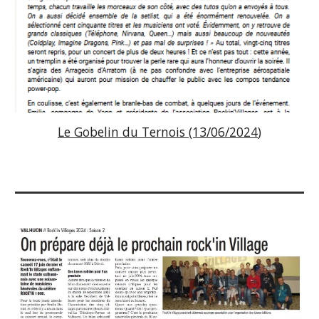
Le Gobelin du Ternois (1
3
/06/202
4
)